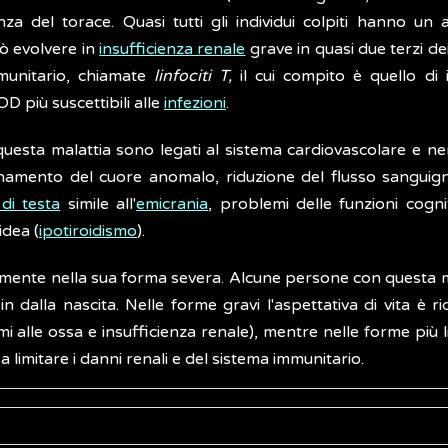
za del torace. Quasi tutti gli individui colpiti hanno un
uò evolvere in
insufficienza renale
grave in quasi due terzi de
mmunitario, chiamate
linfociti T,
il cui compito è quello di 
OD più suscettibili alle
infezioni
.
a questa malattia sono legati al sistema cardiovascolare e n
zionamento del cuore anomalo, riduzione del flusso sanguign
di testa
simile all'
emicrania
, problemi delle funzioni cogn
idea (
ipotiroidismo
).
rmente nella sua forma severa. Alcune persone con questa m
i, sin dalla nascita. Nelle forme gravi l'aspettativa di vita è
emi alle ossa e insufficienza renale), mentre nelle forme più
 limitare i danni renali e del sistema immunitario.