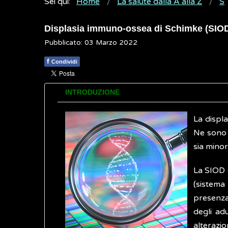
Sei qui:
Home
La salute dalla A alla Z
S
Displasia immuno-ossea di Schimke (SIO
Pubblicato: 03 Marzo 2022
f
Condividi
INTRODUZIONE
La displ
Ne sono s
sia minor
La SIOD è
(sistema
presenza
degli ad
alterazio