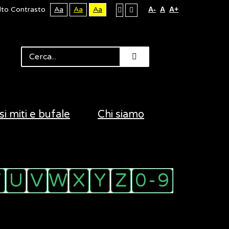
lto Contrasto
Aa
Aa
Aa
A-
A
A+
si miti e bufale
Chi siamo