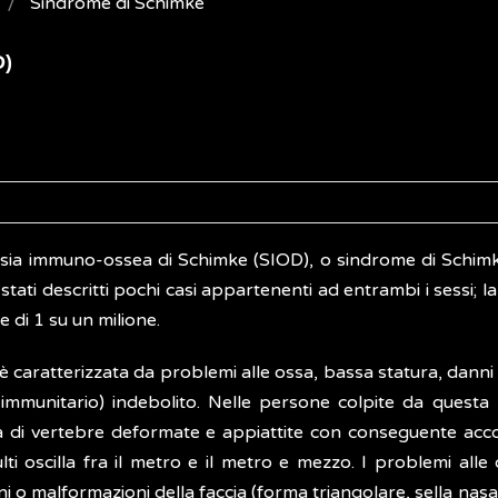
Sindrome di Schimke
D)
asia immuno-ossea di Schimke (SIOD), o sindrome di Schimk
tati descritti pochi casi appartenenti ad entrambi i sessi; 
e di 1 su un milione.
 caratterizzata da problemi alle ossa, bassa statura, danni a
 immunitario) indebolito. Nelle persone colpite da questa 
 di vertebre deformate e appiattite con conseguente accorc
ulti oscilla fra il metro e il metro e mezzo. I problemi a
ni o malformazioni della faccia (forma triangolare, sella nasal