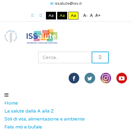
issalute@iss.it
Aa
Aa
Aa
A-
A
A+
Home
La salute dalla A alla Z
Stili di vita, alimentazione e ambiente
Falsi miti e bufale