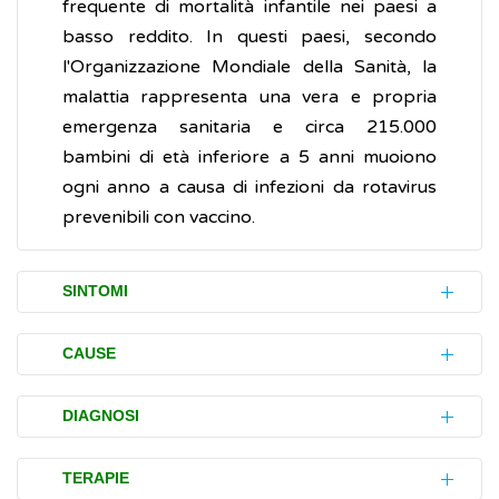
frequente di mortalità infantile nei paesi a
basso reddito. In questi paesi, secondo
l'Organizzazione Mondiale della Sanità, la
malattia rappresenta una vera e propria
emergenza sanitaria e circa 215.000
bambini di età inferiore a 5 anni muoiono
ogni anno a causa di infezioni da rotavirus
prevenibili con vaccino.
SINTOMI
Il periodo di incubazione della malattia da
CAUSE
rotavirus è di 36-48 ore. I primi disturbi
(sintomi) sono:
La malattia è causata dal rotavirus, un
virus
DIAGNOSI
ad RNA della famiglia delle reoviridae, che
febbre
moderata
infetta l'intestino. Esistono otto diversi
L'accertamento dell'infezione (diagnosi)
disturbi gastrici
TERAPIE