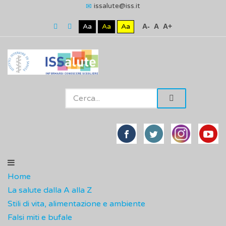
issalute@iss.it
Aa
Aa
Aa
A-
A
A+
Home
La salute dalla A alla Z
Stili di vita, alimentazione e ambiente
Falsi miti e bufale