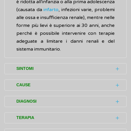
è ridotta all'infanzia o alla prima adolescenza
(causata da
infarto
, infezioni varie, problemi
alle ossa e insufficienza renale), mentre nelle
forme più lievi è superiore ai 30 anni, anche
perché è possibile intervenire con terapie
adeguate a limitare i danni renali e del
sistema immunitario.
SINTOMI
La displasia immuno-ossea di Schimke
CAUSE
(SIOD) è una malattia che colpisce diverse
aree del corpo.
La displasia immuno-ossea di Schimke
DIAGNOSI
(SIOD) è dovuta alla
mutazioni
di un gene,
Sistema scheletrico con effetti sulla
chiamato
SMARCAL1,
localizzato sul
L'accertamento della malattia (diagnosi) si
TERAPIA
crescita:
cromosoma 2. Esso contiene le informazioni
basa sugli esami clinici, del sangue e
bassa statura