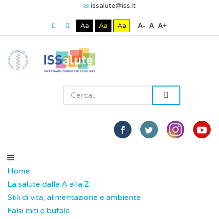
issalute@iss.it
Aa
Aa
Aa
A-
A
A+
Home
La salute dalla A alla Z
Stili di vita, alimentazione e ambiente
Falsi miti e bufale