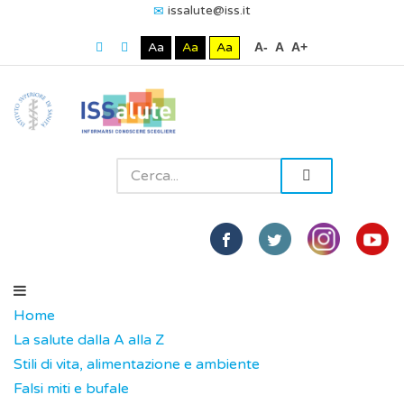
issalute@iss.it
Aa
Aa
Aa
A-
A
A+
Home
La salute dalla A alla Z
Stili di vita, alimentazione e ambiente
Falsi miti e bufale