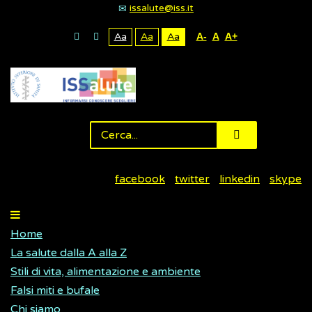
issalute@iss.it
Aa
Aa
Aa
A-
A
A+
facebook
twitter
linkedin
skype
Home
La salute dalla A alla Z
Stili di vita, alimentazione e ambiente
Falsi miti e bufale
Chi siamo