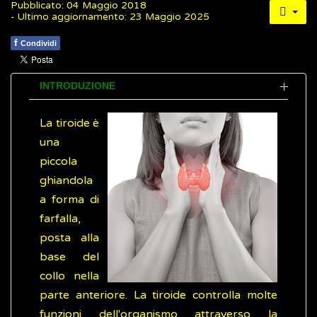
Pubblicato: 04 Maggio 2018
- Ultimo aggiornamento: 23 Maggio 2025
f
Condividi
INTRODUZIONE
La tiroide è
una
piccola
ghiandola
a forma di
farfalla,
posta alla
base del
collo nella
parte anteriore. La tiroide controlla molte
funzioni dell'organismo attraverso la