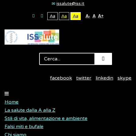
issalute@iss.it
Aa
Aa
Aa
A-
A
A+
facebook
twitter
linkedin
skype
Home
La salute dalla A alla Z
Stili di vita, alimentazione e ambiente
Falsi miti e bufale
Chi siamo