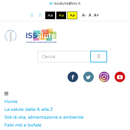
issalute@iss.it
Aa
Aa
Aa
A-
A
A+
Home
La salute dalla A alla Z
Stili di vita, alimentazione e ambiente
Falsi miti e bufale