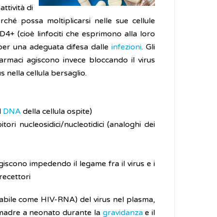
ttività di
rché possa moltiplicarsi nelle sue cellule
D4+ (cioè linfociti che esprimono alla loro
 per una adeguata difesa dalle
infezioni
. Gli
 farmaci agiscono invece bloccando il virus
s nella cellula bersaglio.
l
DNA
della cellula ospite)
itori nucleosidici/nucleotidici (analoghi dei
scono impedendo il legame fra il virus e i
 recettori
urabile come HIV-RNA) del virus nel plasma,
da madre a neonato durante la
gravidanza
e il