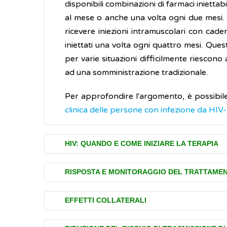
disponibili combinazioni di farmaci inietta
al mese o anche una volta ogni due mesi. 
ricevere iniezioni intramuscolari con cad
iniettati una volta ogni quattro mesi. Ques
per varie situazioni difficilmente riescono
ad una somministrazione tradizionale.
Per approfondire l'argomento, è possibile
clinica delle persone con infezione da HIV
HIV: QUANDO E COME INIZIARE LA TERAPIA
La terapia combinata anti-HIV (o terapia
RISPOSTA E MONITORAGGIO DEL TRATTAME
aver accertato (diagnosticato) la presenz
immunodeficienza (cioè una inefficienza del
Durante la terapia il medico controlla la qu
EFFETTI COLLATERALI
diminuzione dei linfociti
CD4
+ che, nel te
successivamente, una volta che la carica viral
infezione da HIV in cui si manifestano i si