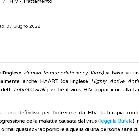
HIV - Trattamento
to: 07 Giugno 2022
ll'inglese
Human Immunodeficiency Virus)
si basa su u
izialmente anche HAART (dall'inglese
Highly Active AntiR
detti
antiretrovirali
perché il virus HIV appartiene alla fam
cura definitiva per l'infezione da HIV, la terapia com
gressione della malattia causata dal virus (
leggi la Bufala
),
V ormai quasi sovrapponibile a quella di una persona sana di 