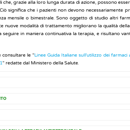
bili che, grazie alla loro lunga durata di azione, possono ess
Ciò significa che i pazienti non devono necessariamente p
enza mensile o bimestrale. Sono oggetto di studio altri fa
te nuove modalità di trattamento migliorano la qualità della 
 a seguire in maniera continuativa la terapia, e risultano van
 consultare le "
Linee Guida Italiane sull'utilizzo dei farmaci
-1
" redatte dal Ministero della Salute.
 antiretrovirale o HAART) deve essere necessariamente pres
NTO
a del virus, anche in assenza di disturbi o sintomi partic
 sistema immunitario) a cui ha portato l'infezione. Essa, infa
antità di virus presente nel sangue (carica virale) ogni tre m
mpo, è responsabile della grave immunodeficienza caratteris
e nel sangue sia scesa a livelli non più rilevabili.
ntomi delle malattie opportunistiche, cioè delle malattie dov