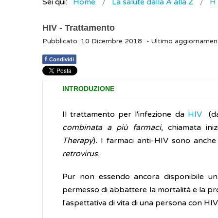
Sei qui:
Home
La salute dalla A alla Z
H
HIV - Trattamento
Pubblicato: 10 Dicembre 2018
- Ultimo aggiornamen
f
Condividi
INTRODUZIONE
Il trattamento per l'infezione da
HIV
(da
combinata a più farmaci
, chiamata in
Therapy
)
.
I farmaci anti-HIV sono anche 
retrovirus
.
Pur non essendo ancora disponibile una 
permesso di abbattere la mortalità e la pro
l'aspettativa di vita di una persona con HI