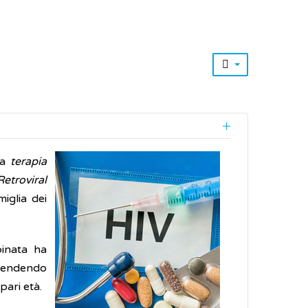
na
terapia
etroviral
iglia dei
binata ha
 rendendo
pari età.