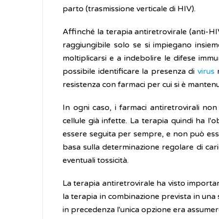
parto (trasmissione verticale di HIV).
Affinché la terapia antiretrovirale (anti-HI
raggiungibile solo se si impiegano insiem
moltiplicarsi e a indebolire le difese immun
possibile identificare la presenza di
virus
r
resistenza con farmaci per cui si è mantenuta 
In ogni caso, i farmaci antiretrovirali n
cellule già infette. La terapia quindi ha l'
essere seguita per sempre, e non può essere
basa sulla determinazione regolare di caric
eventuali tossicità.
La terapia antiretrovirale ha visto importan
la terapia in combinazione prevista in un
in precedenza l'unica opzione era assumere 