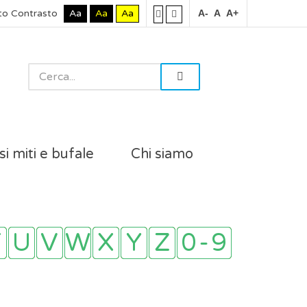
to Contrasto
Aa
Aa
Aa
A-
A
A+
si miti e bufale
Chi siamo