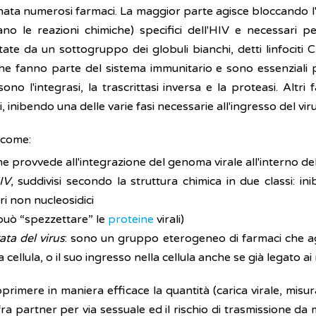
nata numerosi farmaci. La maggior parte agisce bloccando l'a
no le reazioni chimiche) specifici dell'HIV e necessari pe
te da un sottogruppo dei globuli bianchi, detti linfociti C
che fanno parte del sistema immunitario e sono essenziali
ono l'integrasi, la trascrittasi inversa e la proteasi. Altri
, inibendo una delle varie fasi necessarie all'ingresso del viru
i come:
che provvede all'integrazione del genoma virale all'interno de
HIV
, suddivisi secondo la struttura chimica in due classi: inib
ri non nucleosidici
può “spezzettare” le
proteine
virali)
rata del
virus
: sono un gruppo eterogeneo di farmaci che agi
a cellula, o il suo ingresso nella cellula anche se già legato ai
opprimere in maniera efficace la quantità (carica virale, mis
 fra partner per via sessuale ed il rischio di trasmissione 