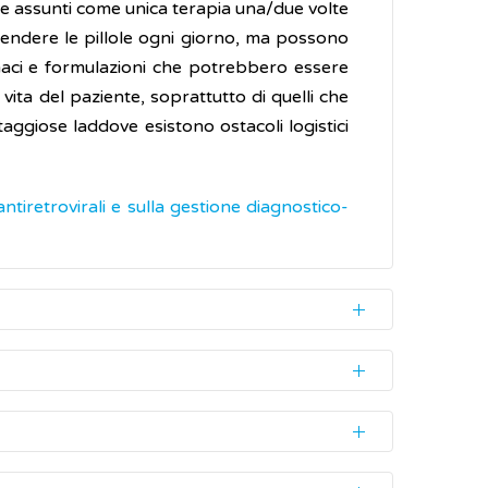
ere assunti come unica terapia una/due volte
rendere le pillole ogni giorno, ma possono
rmaci e formulazioni che potrebbero essere
vita del paziente, soprattutto di quelli che
taggiose laddove esistono ostacoli logistici
 antiretrovirali e sulla gestione diagnostico-
critta dal medico ed è raccomandata, dopo
olari, ed indipendentemente dal livello di
tti, ha lo scopo di arrestare la progressiva
esi circa, per il primo anno e ogni 6/12 mesi
tica dell'
AIDS
(la fase più avanzata della
ute alla opportunità che hanno alcuni agenti