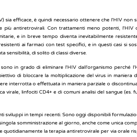
V) sia efficace, è quindi necessario ottenere che l'HIV non si
e più antiretrovirali. Con trattamenti meno potenti, l'HI
itarie, e in breve tempo diventa inevitabilmente resistente a
esistenti ai farmaci con test specifici, e in questi casi si sos
sensibilità, di solito di classi diverse.
on sono in grado di eliminare l'HIV dall'organismo perché
obiettivo di bloccare la moltiplicazione del virus in maniera 
 interrotta o effettuata in maniera parziale o discontinua. I
a virale, linfociti CD4+ e di comuni analisi del sangue (es. f
ti sviluppi in tempi recenti. Sono oggi disponibili formulazio
a singola somministrazione al giorno, anche come unica comp
quotidianamente la terapia antiretrovirale per via orale risp