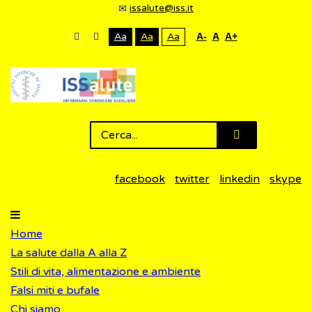
issalute@iss.it
Aa
Aa
Aa
A-
A
A+
facebook
twitter
linkedin
skype
Home
La salute dalla A alla Z
Stili di vita, alimentazione e ambiente
Falsi miti e bufale
Chi siamo