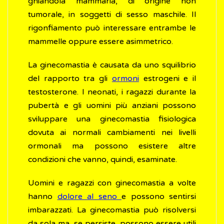
ghiandola mammaria, di origine non
tumorale, in soggetti di sesso maschile. Il
rigonfiamento può interessare entrambe le
mammelle oppure essere asimmetrico.
La ginecomastia è causata da uno squilibrio
del rapporto tra gli
ormoni
estrogeni e il
testosterone. I neonati, i ragazzi durante la
pubertà e gli uomini più anziani possono
sviluppare una ginecomastia fisiologica
dovuta ai normali cambiamenti nei livelli
ormonali ma possono esistere altre
condizioni che vanno, quindi, esaminate.
Uomini e ragazzi con ginecomastia a volte
hanno
dolore al seno
e possono sentirsi
imbarazzati. La ginecomastia può risolversi
da sola ma, se persiste, possono essere utili