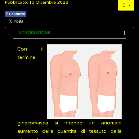
Pubblicato: 13 Dicembre 2022
f
Condividi
INTRODUZIONE
Con il
termine
ginecomastia si intende un anomalo
aumento della quantità di tessuto della