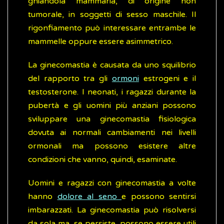
ghiandola mammaria, di origine non
tumorale, in soggetti di sesso maschile. Il
rigonfiamento può interessare entrambe le
mammelle oppure essere asimmetrico.
La ginecomastia è causata da uno squilibrio
del rapporto tra gli
ormoni
estrogeni e il
testosterone. I neonati, i ragazzi durante la
pubertà e gli uomini più anziani possono
sviluppare una ginecomastia fisiologica
dovuta ai normali cambiamenti nei livelli
ormonali ma possono esistere altre
condizioni che vanno, quindi, esaminate.
Uomini e ragazzi con ginecomastia a volte
hanno
dolore al seno
e possono sentirsi
imbarazzati. La ginecomastia può risolversi
da sola ma, se persiste, possono essere utili