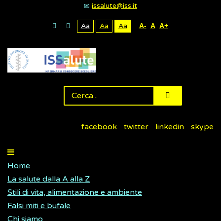
issalute@iss.it
Aa
Aa
Aa
A-
A
A+
facebook
twitter
linkedin
skype
Home
La salute dalla A alla Z
Stili di vita, alimentazione e ambiente
Falsi miti e bufale
Chi siamo