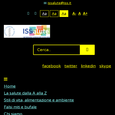
issalute@iss.it
Aa
Aa
Aa
A-
A
A+
facebook
twitter
linkedin
skype
Home
La salute dalla A alla Z
Stili di vita, alimentazione e ambiente
Falsi miti e bufale
Chi siamo