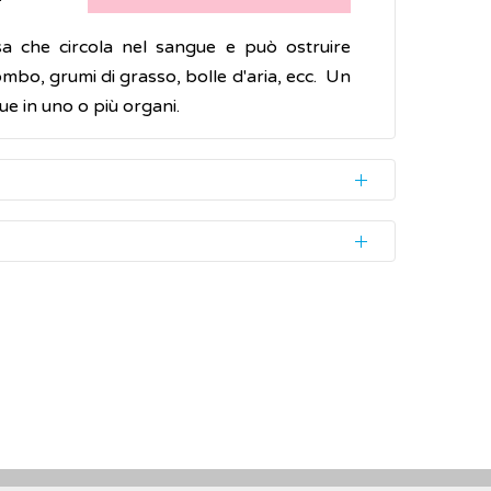
sa che circola nel sangue e può ostruire
bo, grumi di grasso, bolle d'aria, ecc.
Un
ue in uno o più organi.
6; 388(10063): 3060–3073