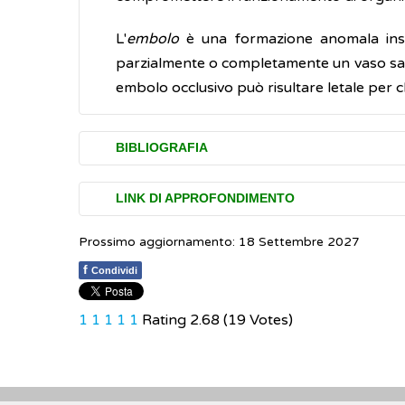
L'
embolo
è una formazione anomala insol
parzialmente o completamente un vaso sang
embolo occlusivo può risultare letale per ch
BIBLIOGRAFIA
Enciclopedia Treccani.
Embolo
LINK DI APPROFONDIMENTO
Prossimo aggiornamento: 18 Settembre 2027
Di Nisio M, van Es N, Büller HR. Deep ve
f
Condividi
1
1
1
1
1
Rating 2.68 (19 Votes)