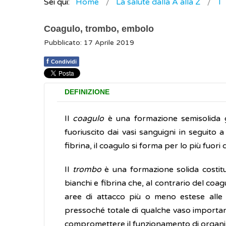
Sei qui:
Home
La salute dalla A alla Z
T
Coagulo, trombo, embolo
Pubblicato: 17 Aprile 2019
f
Condividi
DEFINIZIONE
Il
coagulo
è una formazione semisolida g
fuoriuscito dai vasi sanguigni in seguito a
fibrina, il coagulo si forma per lo più fuori
Il
trombo
è una formazione solida costitui
bianchi e fibrina che, al contrario del coag
aree di attacco più o meno estese alle 
pressoché totale di qualche vaso importan
compromettere il funzionamento di organi vit