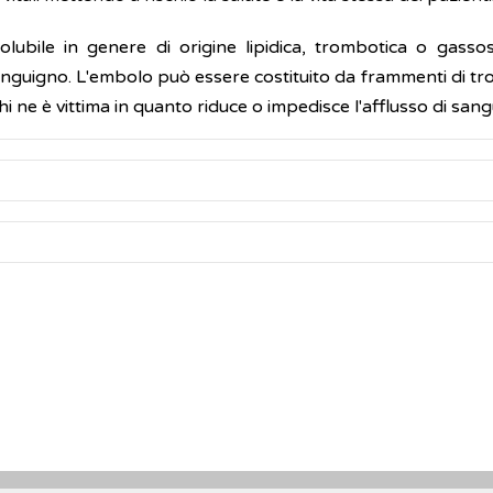
ubile in genere di origine lipidica, trombotica o gasso
uigno. L'embolo può essere costituito da frammenti di trom
i ne è vittima in quanto riduce o impedisce l'afflusso di sang
in thrombosis and pulmonary embolism [
Sintesi
].
Lancet
. 201