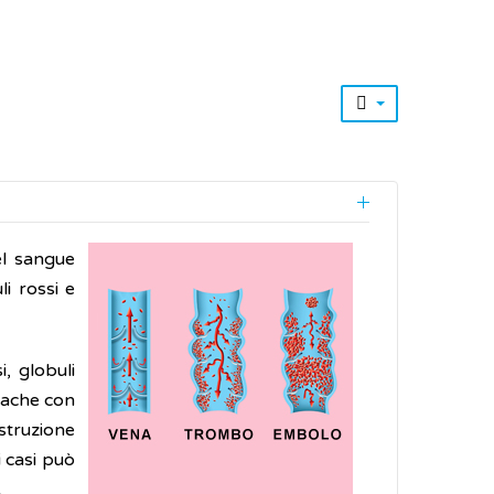
el sangue
li rossi e
, globuli
diache con
struzione
 casi può
.