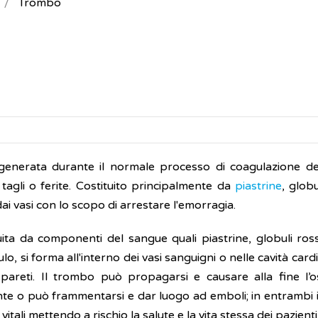
Trombo
enerata durante il normale processo di coagulazione d
 tagli o ferite. Costituito principalmente da
piastrine
, globu
 dai vasi con lo scopo di arrestare l'emorragia.
ta da componenti del sangue quali piastrine, globuli rossi
ulo, si forma all'interno dei vasi sanguigni o nelle cavità car
pareti. Il trombo può propagarsi e causare alla fine l’o
te o può frammentarsi e dar luogo ad emboli; in entrambi i
ali mettendo a rischio la salute e la vita stessa dei pazienti