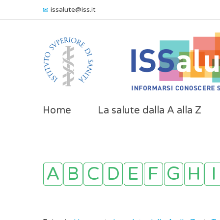
issalute@iss.it
Home
La salute dalla A alla Z