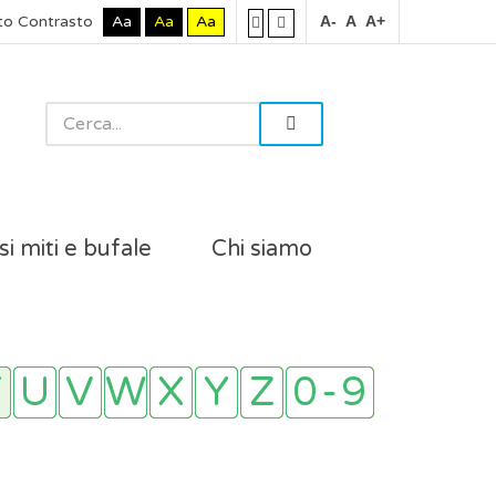
to Contrasto
Aa
Aa
Aa
A-
A
A+
si miti e bufale
Chi siamo