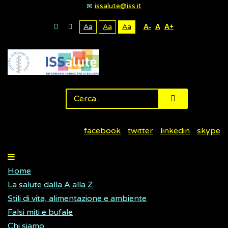
issalute@iss.it
Aa
Aa
Aa
A-
A
A+
facebook
twitter
linkedin
skype
Home
La salute dalla A alla Z
Stili di vita, alimentazione e ambiente
Falsi miti e bufale
Chi siamo