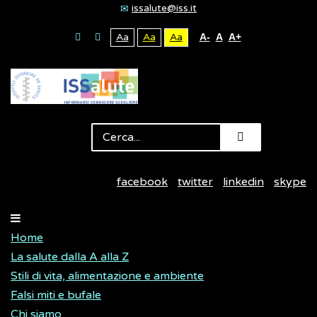
issalute@iss.it
Aa
Aa
Aa
A-
A
A+
facebook
twitter
linkedin
skype
Home
La salute dalla A alla Z
Stili di vita, alimentazione e ambiente
Falsi miti e bufale
Chi siamo