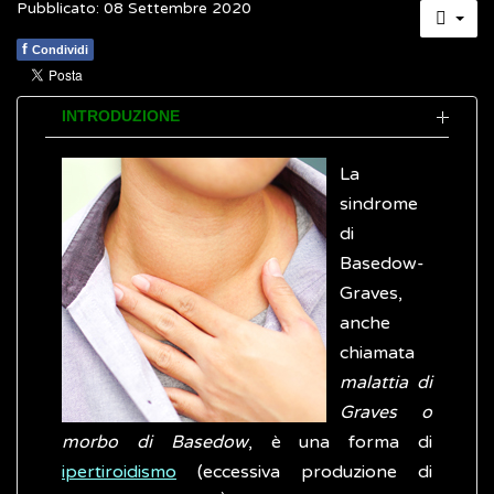
Pubblicato: 08 Settembre 2020
f
Condividi
INTRODUZIONE
La
sindrome
di
Basedow-
Graves,
anche
chiamata
malattia di
Graves o
morbo di Basedow
, è una forma di
ipertiroidismo
(eccessiva produzione di