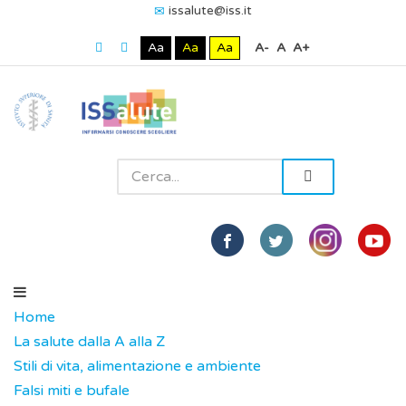
issalute@iss.it
Aa
Aa
Aa
A-
A
A+
Home
La salute dalla A alla Z
Stili di vita, alimentazione e ambiente
Falsi miti e bufale