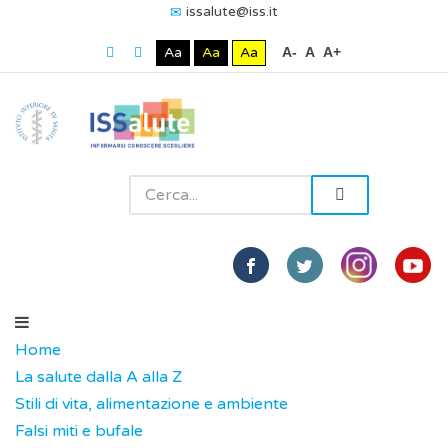
issalute@iss.it
Aa
Aa
Aa
A-
A
A+
Home
La salute dalla A alla Z
Stili di vita, alimentazione e ambiente
Falsi miti e bufale