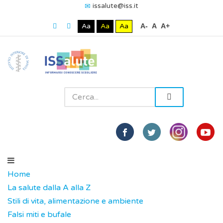
issalute@iss.it
Aa
Aa
Aa
A-
A
A+
Home
La salute dalla A alla Z
Stili di vita, alimentazione e ambiente
Falsi miti e bufale