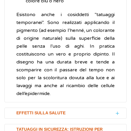
colore blu o nero
Esistono anche i cosiddetti "tatuaggi
temporanei". Sono realizzati applicando il
pigmento (ad esempio l’henné, un colorante
di origine naturale) sulla superficie della
pelle senza l’uso di aghi. In pratica
costituiscono un vero e proprio dipinto. Il
disegno ha una durata breve e tende a
scomparire con il passare del tempo non
solo per la scoloritura dovuta alla luce e ai
lavaggi ma anche al ricambio delle cellule
dell’epidermide.
EFFETTI SULLA SALUTE
Il tatuaggio è una procedura che non
TATUAGGI IN SICUREZZA: ISTRUZIONI PER