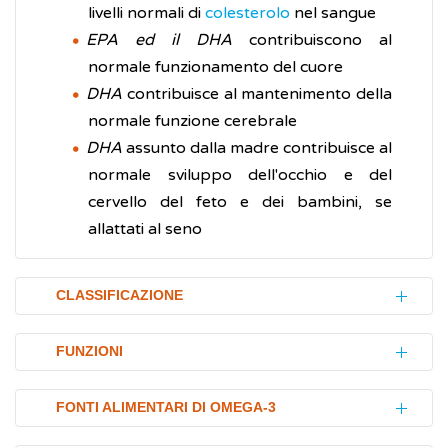
livelli normali di
colesterolo
nel sangue
EPA ed il DHA
contribuiscono al
normale funzionamento del cuore
DHA
contribuisce al mantenimento della
normale funzione cerebrale
DHA
assunto dalla madre contribuisce al
normale sviluppo dell'occhio e del
cervello del feto e dei bambini, se
allattati al seno
CLASSIFICAZIONE
Gli acidi grassi in base alla loro struttura
FUNZIONI
chimica possono essere classificati in:
Gli acidi grassi forniscono 9 chilocalorie per
acidi grassi saturi
, principalmente
FONTI ALIMENTARI DI OMEGA-3
grammo quando vengono bruciati. Quando
contenuti in alimenti di origine animale