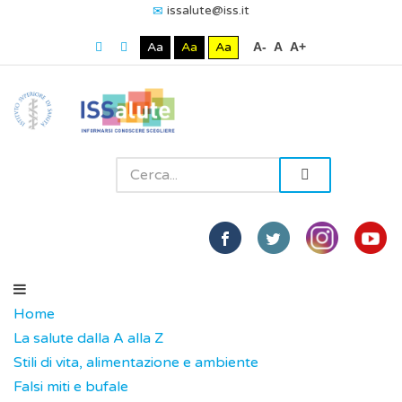
issalute@iss.it
Aa
Aa
Aa
A-
A
A+
Home
La salute dalla A alla Z
Stili di vita, alimentazione e ambiente
Falsi miti e bufale