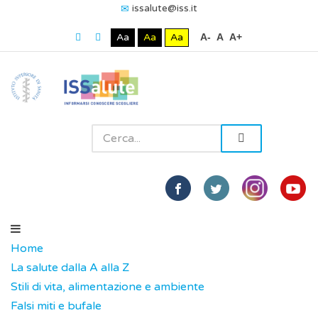
issalute@iss.it
Aa
Aa
Aa
A-
A
A+
Home
La salute dalla A alla Z
Stili di vita, alimentazione e ambiente
Falsi miti e bufale