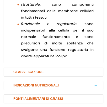
strutturale,
sono componenti
fondamentali delle membrane cellulari
in tutti i tessuti
funzionale e regolatorio
, sono
indispensabili alla cellula per il suo
normale funzionamento e sono
precursori di molte sostanze che
svolgono una funzione regolatoria in
diversi apparati del corpo
CLASSIFICAZIONE
In base alla loro struttura chimica i lipidi
INDICAZIONI NUTRIZIONALI
possono essere classificati in:
Secondo le Linee Guida per una corretta
semplici
, formati esclusivamente da
FONTI ALIMENTARI DI GRASSI
alimentazione, il 20-35% delle calorie
molecole di natura lipidica.