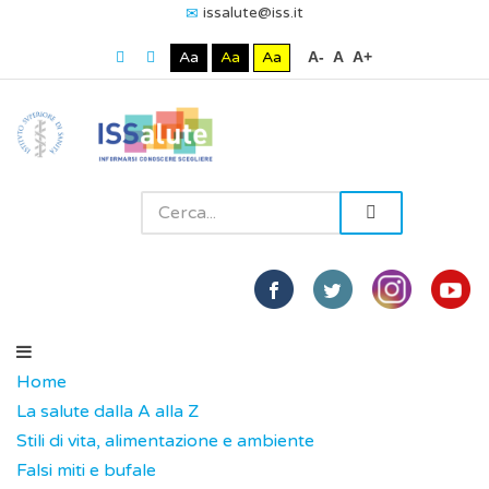
issalute@iss.it
Aa
Aa
Aa
A-
A
A+
Home
La salute dalla A alla Z
Stili di vita, alimentazione e ambiente
Falsi miti e bufale