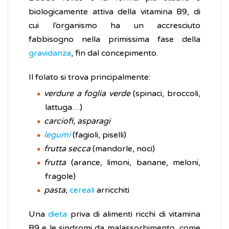
biologicamente attiva della vitamina B9, di
cui l’organismo ha un accresciuto
fabbisogno nella primissima fase della
gravidanza
, fin dal concepimento.
Il folato si trova principalmente:
verdure a foglia verde
(spinaci, broccoli,
lattuga…)
carciofi, asparagi
legumi
(fagioli, piselli)
frutta secca
(mandorle, noci)
frutta
(arance, limoni, banane, meloni,
fragole)
pasta,
cereali
arricchiti
Una
dieta
priva di alimenti ricchi di vitamina
B9 e le sindromi da malassorbimento, come