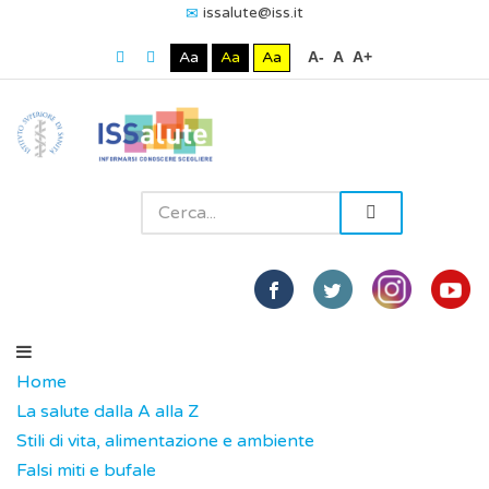
issalute@iss.it
Aa
Aa
Aa
A-
A
A+
Home
La salute dalla A alla Z
Stili di vita, alimentazione e ambiente
Falsi miti e bufale