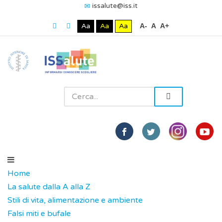
issalute@iss.it
Aa
Aa
Aa
A-
A
A+
Home
La salute dalla A alla Z
Stili di vita, alimentazione e ambiente
Falsi miti e bufale