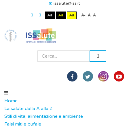
issalute@iss.it
Aa
Aa
Aa
A-
A
A+
Home
La salute dalla A alla Z
Stili di vita, alimentazione e ambiente
Falsi miti e bufale