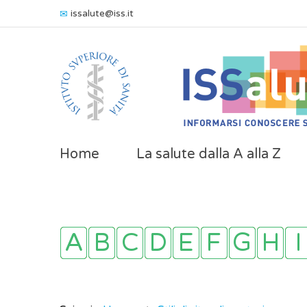
issalute@iss.it
Home
La salute dalla A alla Z