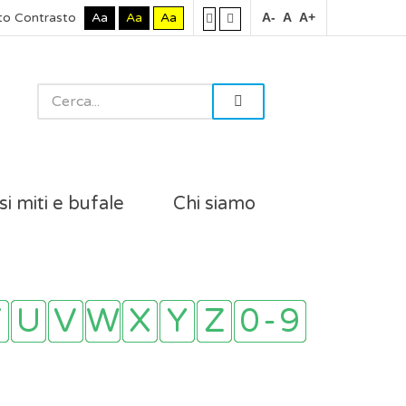
to Contrasto
Aa
Aa
Aa
A-
A
A+
si miti e bufale
Chi siamo