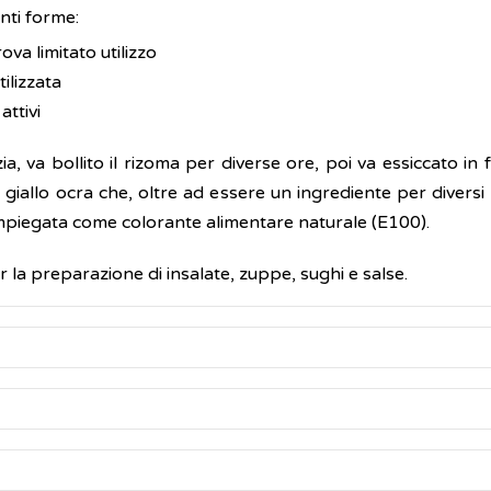
nti forme:
ova limitato utilizzo
tilizzata
attivi
ia, va bollito il rizoma per diverse ore, poi va essiccato in
 giallo ocra che, oltre ad essere un ingrediente per diversi 
impiegata come colorante alimentare naturale (E100).
la preparazione di insalate, zuppe, sughi e salse.
ono i cosiddetti
curcuminoidi
(3-5%), vale a dire miscele
is-demetossicurcumina. È proprio la
curcumina
l'ingredien
ome la curcumina, sembrerebbe conferire alla curcuma diver