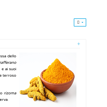
essa dello
zafferano
 e ai suoi
 e terroso
tto
rizoma
serva.