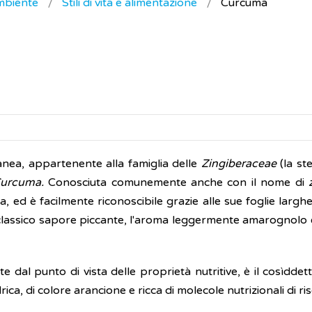
ambiente
Stili di vita e alimentazione
Curcuma
nea, appartenente alla famiglia delle
Zingiberaceae
(la st
Curcuma.
Conosciuta comunemente anche con il nome di
a, ed è facilmente riconoscibile grazie alle sue foglie larghe
il classico sapore piccante, l'aroma leggermente amarognolo
te dal punto di vista delle proprietà nutritive, è il cosìdde
drica, di colore arancione e ricca di molecole nutrizionali di ri