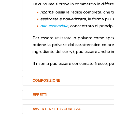
La curcuma si trova in commercio in differe
rizoma,
ossia la radice completa, che tr
essiccata e polverizzata
, la forma più u
olio essenziale
, concentrato di principi 
Per essere utilizzata in polvere come spez
ottiene la polvere dal caratteristico colore
ingrediente del curry), può essere anche 
Il rizoma può essere consumato fresco, per 
COMPOSIZIONE
I principali componenti della curcuma s
EFFETTI
curcumina, la demetossicurcumina e la b
spezia.
La presenza dei polifenoli curcuminoidi, c
AVVERTENZE E SICUREZZA