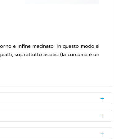
 forno e infine macinato. In questo modo si
piatti, soprattutto asiatici (la curcuma è un
 di derivati del cinnamoilmetano, come la
te responsabile degli effetti benefici della
se proprietà.