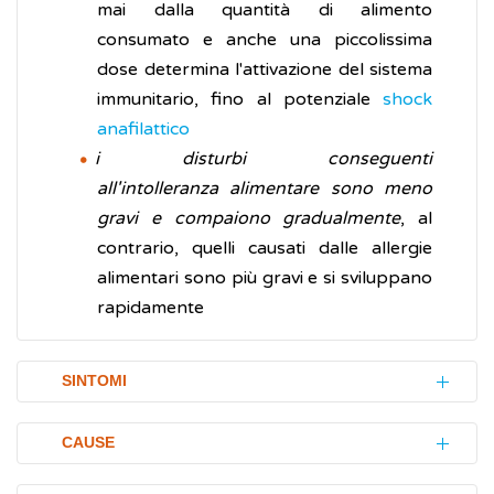
mai dalla quantità di alimento
consumato e anche una piccolissima
dose determina l'attivazione del sistema
immunitario, fino al potenziale
shock
anafilattico
i disturbi conseguenti
all'intolleranza alimentare sono meno
gravi e compaiono gradualmente
, al
contrario, quelli causati dalle allergie
alimentari sono più gravi e si sviluppano
rapidamente
SINTOMI
Le intolleranze alimentari si manifestano con
CAUSE
segni e disturbi (sintomi) prevalentemente a