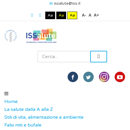
issalute@iss.it
Aa
Aa
Aa
A-
A
A+
Home
La salute dalla A alla Z
Stili di vita, alimentazione e ambiente
Falsi miti e bufale