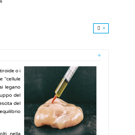
i
iroide o i
e "cellule
 si legano
iluppo del
rescita del
quilibrio
lti nella