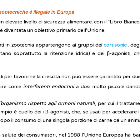
zootecniche è illegale in Europa
levato livello di sicurezza alimentare: con il "Libro Bianco
i è diventata un obiettivo primario dell’Unione.
ati in zootecnia appartengono ai gruppi dei
cortisonici
, deg
entano soprattutto la ritenzione idrica) e dei β-agonisti,
li per favorirne la crescita non può essere garantito per due 
agire come
interferenti endocrini
a dosi molto piccole dando 
l’organismo rispetto agli ormoni naturali
, per cui il trattam
io è quello dei i β-agonisti, che, se usati per accelerare 
opo il consumo di una singola porzione di carne da un anima
la salute dei consumatori, nel 1988 l’Unione Europea ha band