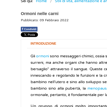
Sei qui:
Home
Stili di vita, alimentazione e 
Ormoni nelle carni
Pubblicato: 09 Febbraio 2022
f
Condividi
INTRODUZIONE
Gli
ormoni
sono messaggeri chimici, ossia 
surreni, ma anche organi che hanno altre f
bersaglio" attraverso il sangue. Queste cel
innescando e regolando le funzioni e la cr
bambino nell’utero e sino allo sviluppo ses
bambino sino alla pubertà, la
menopau
ormonale, pertanto, è fondamentale per la
Un gruppo di ormoni molto important