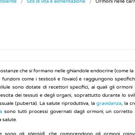
ambiente
Stili di vita e alimentazione
Ormoni nelle carn
sostanze che si formano nelle ghiandole endocrine (come la t
unzioni come i testicoli e l’ovaio) e raggiungono specifich
lule sono dotate di recettori specifici, ai quali gli ormoni
escita dei tessuti e degli organi, soprattutto durante lo sv
suale (pubertà). La salute riproduttiva, la
gravidanza
, la c
sa
sono tutti processi governati dagli ormoni; un corretto e
 salute.
e sono gli
steroidi
, che comprendono gli ormoni coinvo