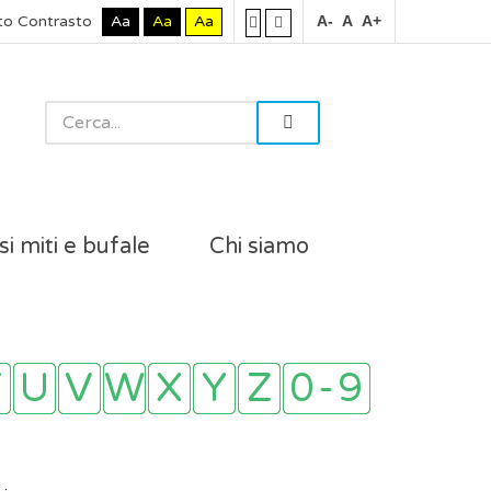
to Contrasto
Aa
Aa
Aa
A-
A
A+
si miti e bufale
Chi siamo