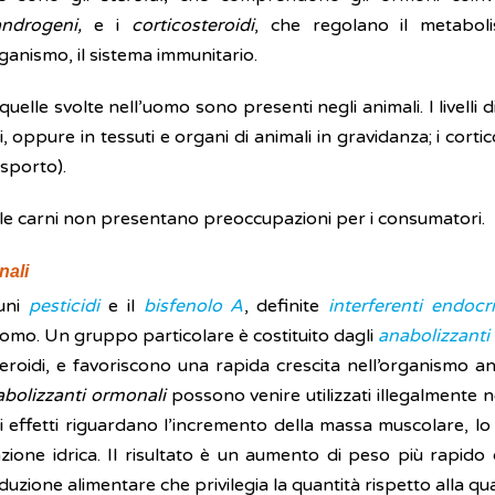
androgeni,
e i
corticosteroidi
, che regolano il metabol
ganismo, il sistema immunitario.
uelle svolte nell’uomo sono presenti negli animali. I livelli 
ti, oppure in tessuti e organi di animali in gravidanza; i cortic
asporto).
elle carni non presentano preoccupazioni per i consumatori.
nali
cuni
pesticidi
e il
bisfenolo A
, definite
interferenti endocri
omo. Un gruppo particolare è costituito dagli
anabolizzanti
steroidi, e favoriscono una rapida crescita nell’organismo
abolizzanti ormonali
possono venire utilizzati illegalmente ne
 gli effetti riguardano l’incremento della massa muscolare
zione idrica. Il risultato è un aumento di peso più rapid
zione alimentare che privilegia la quantità rispetto alla quali