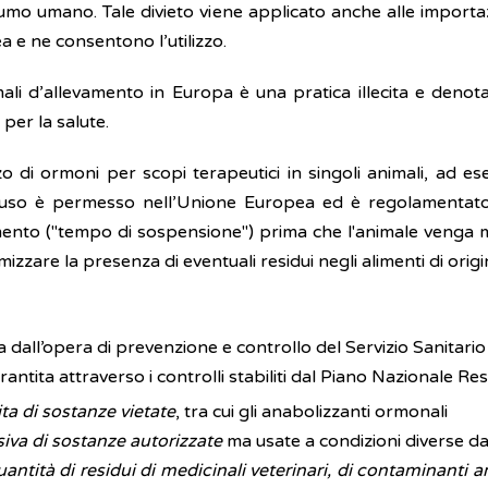
sumo umano. Tale divieto viene applicato anche alle import
 e ne consentono l’utilizzo.
ali d’allevamento in Europa è una pratica illecita e denot
per la salute.
 di ormoni per scopi terapeutici in singoli animali, ad es
 Tale uso è permesso nell’Unione Europea ed è regolament
ento ("tempo di sospensione") prima che l'animale venga ma
zzare la presenza di eventuali residui negli alimenti di orig
lata dall’opera di prevenzione e controllo del Servizio Sanitario
rantita attraverso i controlli stabiliti dal Piano Nazionale Re
ita di sostanze vietate
, tra cui gli anabolizzanti ormonali
siva di sostanze autorizzate
ma usate a condizioni diverse da
uantità di residui di medicinali veterinari, di contaminanti a