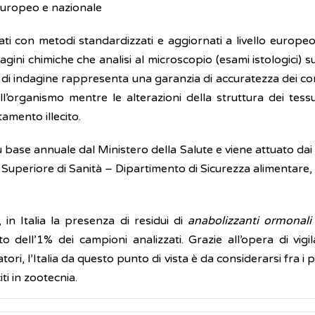
lo europeo e nazionale
ti con metodi standardizzati e aggiornati a livello europeo g
ini chimiche che analisi al microscopio (esami istologici) su
 di indagine rappresenta una garanzia di accuratezza dei cont
l’organismo mentre le alterazioni della struttura dei tessu
amento illecito.
base annuale dal Ministero della Salute e viene attuato dai s
tuto Superiore di Sanità – Dipartimento di Sicurezza alimentare,
e, in Italia la presenza di residui di
anabolizzanti ormonali
 dell’1% dei campioni analizzati. Grazie all’opera di vig
vatori, l’Italia da questo punto di vista è da considerarsi fra
iti in zootecnia.