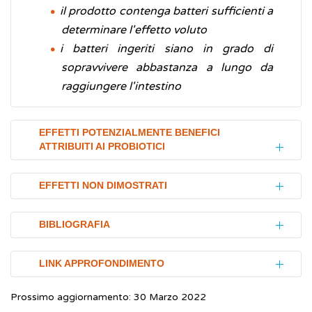
il prodotto contenga batteri sufficienti a
determinare l'effetto voluto
i batteri ingeriti siano in grado di
sopravvivere abbastanza a lungo da
raggiungere l'intestino
EFFETTI POTENZIALMENTE BENEFICI
ATTRIBUITI AI PROBIOTICI
Gli effetti benefici dei probiotici sono diversi;
EFFETTI NON DIMOSTRATI
essi, ad esempio, aiutano a prevenire la
diarrea associata agli
antibiotici
,
Alcuni effetti dei probiotici non sono ancora
BIBLIOGRAFIA
intervengono nella protezione dei bambini
stati dimostrati, essi includono:
nati prematuramente, nella
sindrome del
Ministero della Salute.
Linee guida probiotici.
LINK APPROFONDIMENTO
Coliche nei bambini
colon irritabile
, nell'
intolleranza al lattosio
e
Indicazioni per alimenti e integratori
nella pouchite (una infiammazione della
È stato suggerito che i probiotici possano
Prossimo aggiornamento: 30 Marzo 2022
contenenti microrganismi (batteri e/o lieviti)
Ministero della Salute.
Linee guida probiotici.