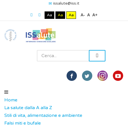
issalute@iss.it
Aa
Aa
Aa
A-
A
A+
Home
La salute dalla A alla Z
Stili di vita, alimentazione e ambiente
Falsi miti e bufale