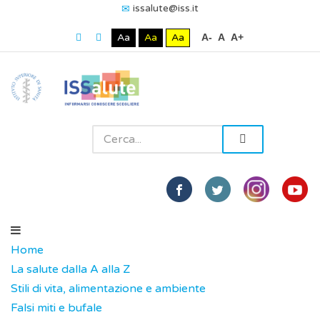
issalute@iss.it
Aa
Aa
Aa
A-
A
A+
Home
La salute dalla A alla Z
Stili di vita, alimentazione e ambiente
Falsi miti e bufale