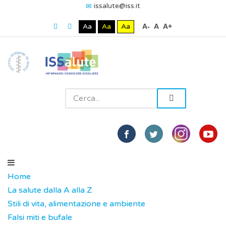
issalute@iss.it
Aa
Aa
Aa
A-
A
A+
Home
La salute dalla A alla Z
Stili di vita, alimentazione e ambiente
Falsi miti e bufale