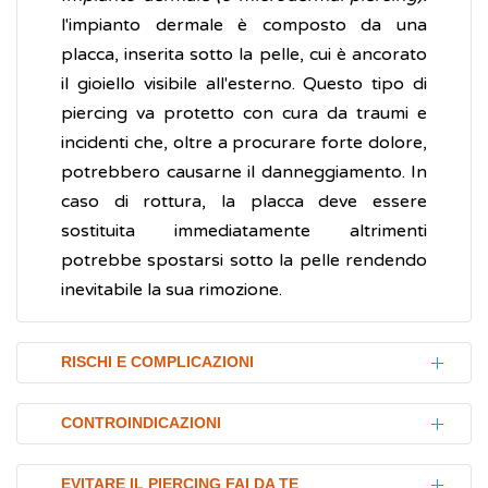
l'impianto dermale è composto da una
placca, inserita sotto la pelle, cui è ancorato
il gioiello visibile all'esterno. Questo tipo di
piercing va protetto con cura da traumi e
incidenti che, oltre a procurare forte dolore,
potrebbero causarne il danneggiamento. In
caso di rottura, la placca deve essere
sostituita immediatamente altrimenti
potrebbe spostarsi sotto la pelle rendendo
inevitabile la sua rimozione.
RISCHI E COMPLICAZIONI
Infezioni
CONTROINDICAZIONI
Il rischio principale associato al piercing è la
Il piercing è controindicato nelle persone
possibilità di contrarre un'
infezione
EVITARE IL PIERCING FAI DA TE