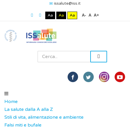
issalute@iss.it
Aa
Aa
Aa
A-
A
A+
Home
La salute dalla A alla Z
Stili di vita, alimentazione e ambiente
Falsi miti e bufale