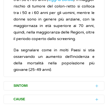
rischio di tumore del colon-retto si colloca
tra i 50 e i 60 anni per gli uomini, mentre le
donne sono in genere più anziane, con la
maggiornaza in età superiore ai 70 anni,
quindi, nella maggioranza delle Regioni, oltre
il periodo coperto dallo screening.
Da segnalare come in molti Paesi si stia
osservando un aumento dell'incidenza e
della mortalità nella popolazione più
giovane (25-49 anni).
SINTOMI
I principali disturbi (sintomi) causati dai
CAUSE
tumori al colon-retto sono: