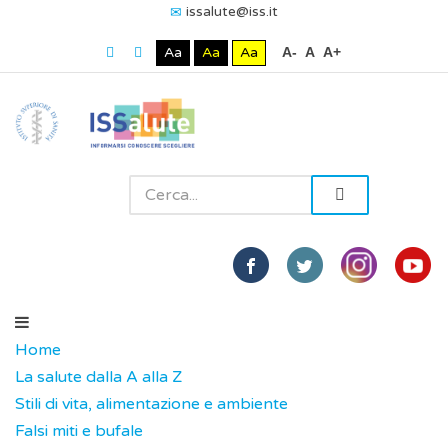
issalute@iss.it
Aa
Aa
Aa
A-
A
A+
Home
La salute dalla A alla Z
Stili di vita, alimentazione e ambiente
Falsi miti e bufale