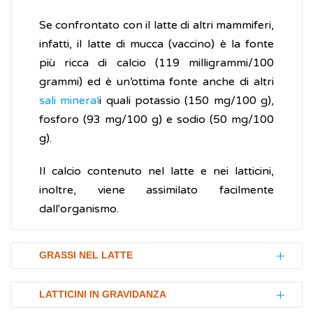
Se confrontato con il latte di altri mammiferi,
infatti, il latte di mucca (vaccino) è la fonte
più ricca di calcio (119 milligrammi/100
grammi) ed è un’ottima fonte anche di altri
sali mineral
i quali potassio (150 mg/100 g),
fosforo (93 mg/100 g) e sodio (50 mg/100
g).
Il calcio contenuto nel latte e nei latticini,
inoltre, viene assimilato facilmente
dall'organismo.
GRASSI NEL LATTE
I
grassi
contenuti nel latte sono una buona
LATTICINI IN GRAVIDANZA
fonte di energia, soprattutto per i bambini