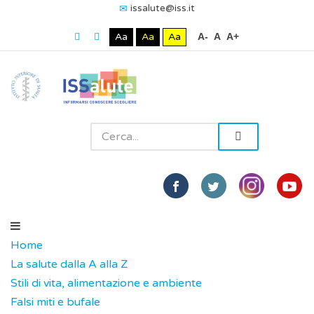
issalute@iss.it
Aa
Aa
Aa
A-
A
A+
Home
La salute dalla A alla Z
Stili di vita, alimentazione e ambiente
Falsi miti e bufale