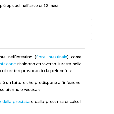
più episodi nell’arco di 12 mesi
teri
nelle urine è definita
batteriuria
 nelle donne in
gravidanza
.
e nell'intestino (
flora intestinale
) come
infezione
risalgono attraverso l'uretra nella
 gli ureteri provocando la pielonefrite.
 è un fattore che predispone all'infezione,
sso uterino o vescicale.
 della prostata
o dalla presenza di calcoli