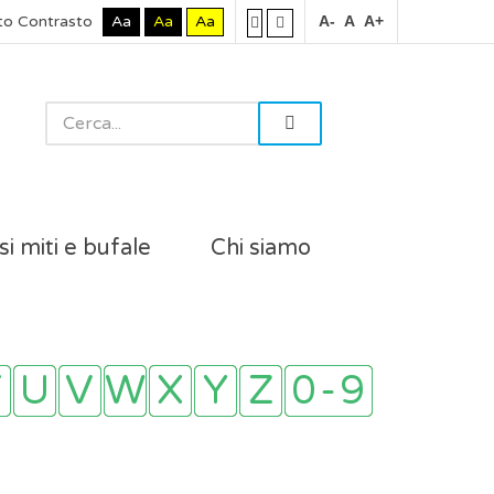
to Contrasto
Aa
Aa
Aa
A-
A
A+
si miti e bufale
Chi siamo