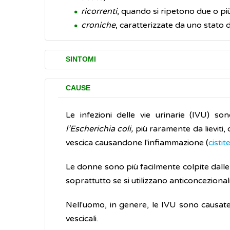
ricorrenti
, quando si ripetono due o più
croniche
, caratterizzate da uno stato 
SINTOMI
In alcuni casi le infezioni urinari
CAUSE
asintomatica;
generalmente, essa non è co
Le infezioni delle vie urinarie (IVU) s
I disturbi più comuni delle infezioni delle b
l’Escherichia coli,
più raramente da lieviti,
difficoltà e dolore nell'emettere urina
vescica causandone l'infiammazione (
cistit
frequente stimolo ad urinare
Le donne sono più facilmente colpite dalle
presenza di sangue nelle urine
soprattutto se si utilizzano anticoncezionali
dolore nel basso addome
(occasional
Nell'uomo, in genere, le IVU sono causate 
I disturbi (sintomi) più comuni delle infezion
vescicali.
dolori al fianco e/o lombari