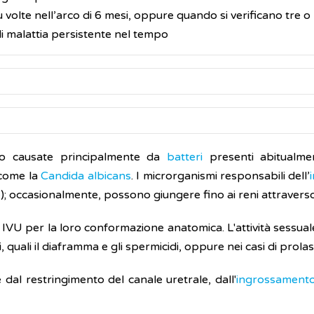
 volte nell’arco di 6 mesi, oppure quando si verificano tre o 
di malattia persistente nel tempo
e non danno disturbi (sintomi) e la presenza di
bat
nsiderata una malattia e non ha bisogno di cure tranne che
ono causate principalmente da
batteri
presenti abitualment
asse vie urinarie sono:
 come la
Candida albicans
. I microrganismi responsabili dell’
e
); occasionalmente, possono giungere fino ai reni attraverso
 IVU per la loro conformazione anatomica. L'attività sessuale
, quali il diaframma e gli spermicidi, oppure nei casi di prola
mente)
dal restringimento del canale uretrale, dall'
ingrossamento
i delle alte vie urinarie includono: