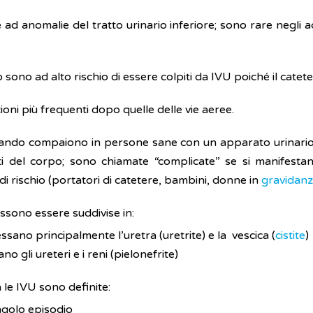
d anomalie del tratto urinario inferiore; sono rare negli ad
sono ad alto rischio di essere colpiti da IVU poiché il catete
oni più frequenti dopo quelle delle vie aeree.
ando compaiono in persone sane con un apparato urinario 
ti del corpo; sono chiamate “complicate” se si manifesta
 di rischio (portatori di catetere, bambini, donne in
gravidan
ossono essere suddivise in:
ssano principalmente l’uretra (uretrite) e la vescica (
cistite
ano gli ureteri e i reni (pielonefrite)
 le IVU sono definite:
ingolo episodio