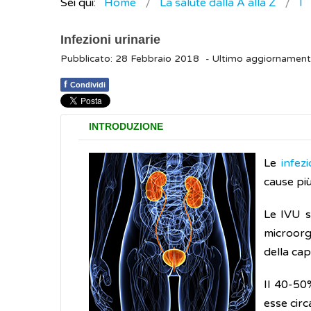
Sei qui:
Home
La salute dalla A alla Z
I
Infezioni urinarie
Pubblicato: 28 Febbraio 2018
- Ultimo aggiornamen
f
Condividi
INTRODUZIONE
Le
infezi
cause più
Le IVU s
microorg
della cap
Il 40-50%
esse circ