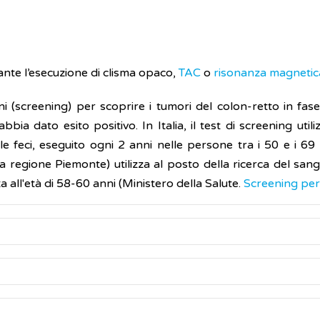
ante l’esecuzione di clisma opaco,
TAC
o
risonanza magnetic
ni (screening) per scoprire i tumori del colon-retto in fase i
ia dato esito positivo. In Italia, il test di screening util
lle feci, eseguito ogni 2 anni nelle persone tra i 50 e i 6
nella regione Piemonte) utilizza al posto della ricerca del sa
 all'età di 58-60 anni (Ministero della Salute.
Screening per 
eralmente non richiede ricovero ospedaliero e viene eseg
rso l’ano, di un sottile tubo flessibile (colonscopio) di 
o i quali è possibile introdurre strumenti vari (pinze da bio
 solo in presenza di una ottima pulizia del colon, pertanto, s