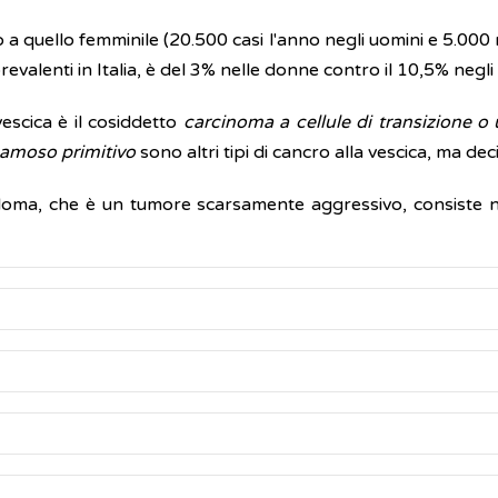
 a quello femminile (20.500 casi l'anno negli uomini e 5.000 
revalenti in Italia, è del 3% nelle donne contro il 10,5% negli
vescica è il cosiddetto
carcinoma a cellule di transizione o 
amoso primitivo
sono altri tipi di cancro alla vescica, ma d
loma, che è un tumore scarsamente aggressivo, consiste nel
 alla vescica, alcuni sono più comuni, altri meno frequenti e
cazioni che avvengono nelle cellule presenti nel rivestime
el
DNA
che interferiscono con la crescita normale delle cellu
ine oppure urine color marrone
(ematuria). Il sangue non è s
formazione del tumore.
a vescica, è necessario sottoporsi a degli esami di accertame