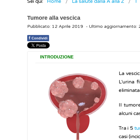
Sei qui:
Home
La salute dalla A alla Z
T
Tumore alla vescica
Pubblicato: 12 Aprile 2019
- Ultimo aggiornamento:
f
Condividi
INTRODUZIONE
La vesci
L'urina f
eliminata
Il tumore
alcuni ca
Tra i 5
tu
casi (inc