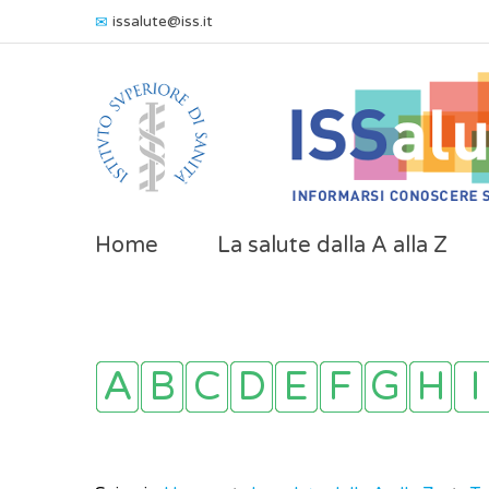
issalute@iss.it
Home
La salute dalla A alla Z