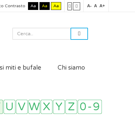
to Contrasto
Aa
Aa
Aa
A-
A
A+
si miti e bufale
Chi siamo