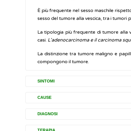
È più frequente nel sesso maschile rispetto
sesso del tumore alla vescica, tra i tumori p
La tipologia più frequente di tumore alla 
casi.
L'adenocarcinoma e il carcinoma squ
La distinzione tra tumore maligno e papil
compongono il tumore.
SINTOMI
Tra i disturbi (sintomi) associati al tumore
CAUSE
avanzato della malattia.
Il tumore alla vescica è causato da modifi
DIAGNOSI
Disturbi comuni
possono essere costituite da mutazioni d
presenza di strisce di sangue nelle ur
moltiplicano fuori controllo, causando la 
Se si sospetta la presenza di un cancro all
TERAPIA