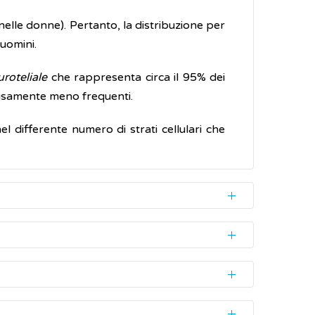
nelle donne). Pertanto, la distribuzione per
 uomini.
uroteliale
che rappresenta circa il 95% dei
ecisamente meno frequenti.
 differente numero di strati cellulari che
 altri ancora compaiono solo nello stadio più
nto interno della vescica. Tali alterazioni
le. Di conseguenza, le cellule crescono e si
empre visibile ad occhio nudo e può andare
nto (diagnostici) che includono: