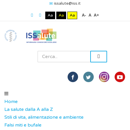
issalute@iss.it
Aa
Aa
Aa
A-
A
A+
Home
La salute dalla A alla Z
Stili di vita, alimentazione e ambiente
Falsi miti e bufale