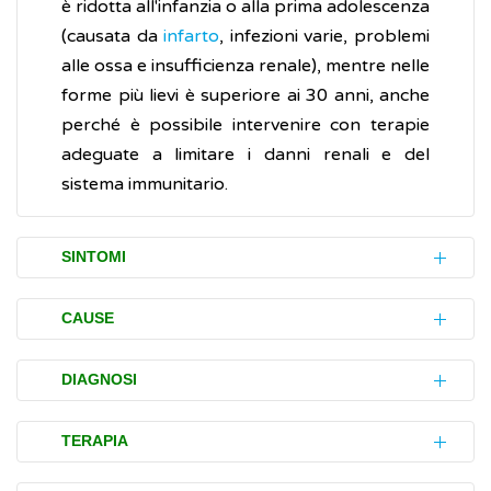
è ridotta all'infanzia o alla prima adolescenza
(causata da
infarto
, infezioni varie, problemi
alle ossa e insufficienza renale), mentre nelle
forme più lievi è superiore ai 30 anni, anche
perché è possibile intervenire con terapie
adeguate a limitare i danni renali e del
sistema immunitario.
SINTOMI
La displasia immuno-ossea di Schimke
CAUSE
(SIOD) è una malattia che colpisce diverse
aree del corpo.
La displasia immuno-ossea di Schimke
DIAGNOSI
(SIOD) è dovuta alla
mutazioni
di un gene,
Sistema scheletrico con effetti sulla
chiamato
SMARCAL1,
localizzato sul
L'accertamento della malattia (diagnosi) si
TERAPIA
crescita:
cromosoma 2. Esso contiene le informazioni
basa sugli esami clinici, del sangue e
bassa statura