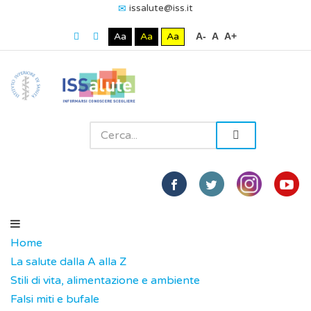
issalute@iss.it
Aa
Aa
Aa
A-
A
A+
Home
La salute dalla A alla Z
Stili di vita, alimentazione e ambiente
Falsi miti e bufale