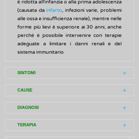
è ridotta all'infanzia o alla prima adolescenza
(causata da
infarto
, infezioni varie, problemi
alle ossa e insufficienza renale), mentre nelle
forme più lievi è superiore ai 30 anni, anche
perché è possibile intervenire con terapie
adeguate a limitare i danni renali e del
sistema immunitario.
SINTOMI
La displasia immuno-ossea di Schimke
CAUSE
(SIOD) è una malattia che colpisce diverse
aree del corpo.
La displasia immuno-ossea di Schimke
DIAGNOSI
(SIOD) è dovuta alla
mutazioni
di un gene,
Sistema scheletrico con effetti sulla
chiamato
SMARCAL1,
localizzato sul
L'accertamento della malattia (diagnosi) si
TERAPIA
crescita:
cromosoma 2. Esso contiene le informazioni
basa sugli esami clinici, del sangue e
bassa statura