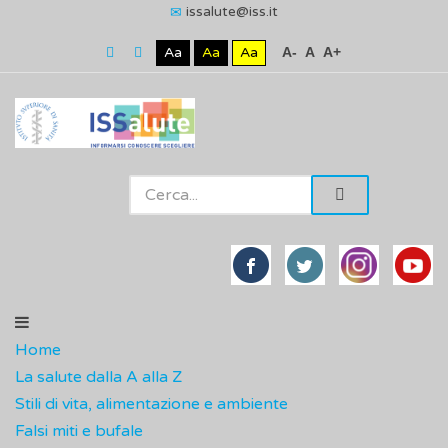
issalute@iss.it
Aa
Aa
Aa
A-
A
A+
Home
La salute dalla A alla Z
Stili di vita, alimentazione e ambiente
Falsi miti e bufale