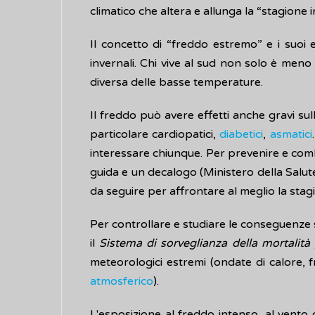
climatico che altera e allunga la “stagione i
Il concetto di “freddo estremo” e i suoi 
invernali. Chi vive al sud non solo è men
diversa delle basse temperature.
Il freddo può avere effetti anche gravi sul
particolare cardiopatici,
diabetici
,
asmatici
interessare chiunque. Per prevenire e combat
guida e un decalogo (Ministero della Salu
da seguire per affrontare al meglio la stag
Per controllare e studiare le conseguenze su
il
Sistema di sorveglianza della mortalità 
meteorologici estremi (ondate di calore, fr
atmosferico
).
L'esposizione al freddo intenso, al vento g