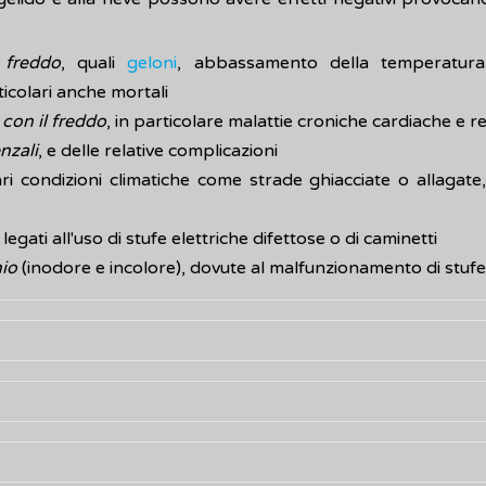
 freddo
, quali
geloni
, abbassamento della temperatura
rticolari anche mortali
 con il freddo
, in particolare malattie croniche cardiache e r
nzali
, e delle relative complicazioni
lari condizioni climatiche come strade ghiacciate o allaga
, legati all'uso di stufe elettriche difettose o di caminetti
nio
(inodore e incolore), dovute al malfunzionamento di stufe
i di termoregolazione: l'ipotalamo, una specifica regione del
regolazione) mantenendola, normalmente, intorno ai 37 gr
 calore che il corpo produce, con il suo metabolismo e le vari
o possono essere più o meno gravi a seconda delle condizion