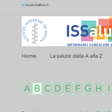
issalute@iss.it
Home
La salute dalla A alla Z