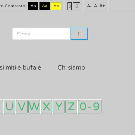
to Contrasto
Aa
Aa
Aa
A-
A
A+
si miti e bufale
Chi siamo