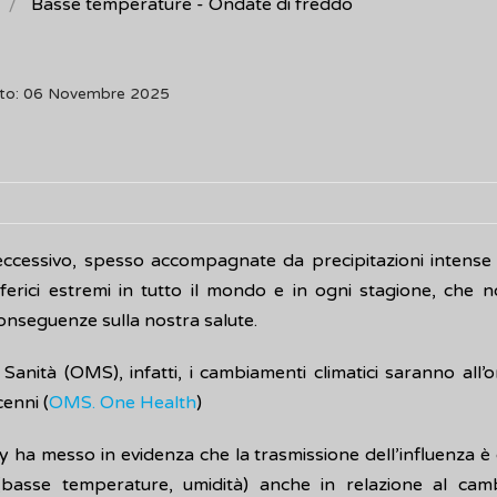
Basse temperature - Ondate di freddo
nto: 06 Novembre 2025
eccessivo, spesso accompagnate da precipitazioni intense 
ferici estremi in tutto il mondo e in ogni stagione, che 
onseguenze sulla nostra salute.
nità (OMS), infatti, i cambiamenti climatici saranno all’or
enni (
OMS. One Health
)
y ha messo in evidenza che la trasmissione dell’influenza è
 (basse temperature, umidità) anche in relazione al ca