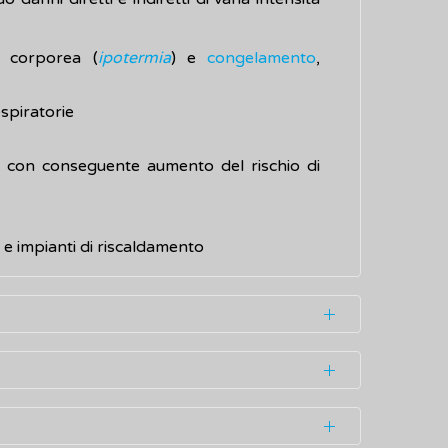
 corporea (
ipotermia
) e
congelamento
,
espiratorie
te, con conseguente aumento del rischio di
 e impianti di riscaldamento
 cervello, è la centralina che si occupa di
adi centigradi (37°C). Questa temperatura
e attività che svolge, e quella che riesce a
i ambientali (temperatura e umidità), della