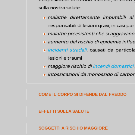
sulla nostra salute:
malattie direttamente imputabili al
responsabili di lesioni gravi, in casi pa
malattie preesistenti che si aggravano
aumento del rischio di epidemie influe
incidenti stradali
, causati da partico
lesioni e traumi
maggiore rischio di
incendi domestici
intossicazioni da monossido di carbo
COME IL CORPO SI DIFENDE DAL FREDDO
Il corpo umano possiede meccanismi natural
EFFETTI SULLA SALUTE
regolare la temperatura del corpo (termo
rappresenta l'equilibrio tra la quantità di
Gli effetti del freddo sull'organismo uman
SOGGETTI A RISCHIO MAGGIORE
eliminare.