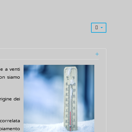
e a venti
non siamo
igine dei
 correlata
mbiamento