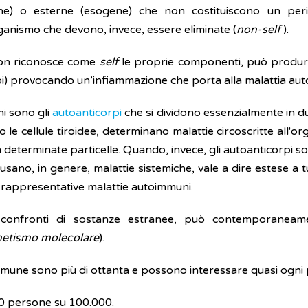
ne) o esterne (esogene) che non costituiscono un per
rganismo che devono, invece, essere eliminate (
non-self
).
 non riconosce come
self
le proprie componenti, può produ
pi) provocando un’infiammazione che porta alla malattia au
ni sono gli
autoanticorpi
che si dividono essenzialmente in d
o le cellule tiroidee, determinano malattie circoscritte all'
n determinate particelle. Quando, invece, gli autoanticorpi s
ausano, in genere, malattie sistemiche, vale a dire estese a 
ù rappresentative malattie autoimmuni.
 confronti di sostanze estranee, può contemporaneamen
etismo molecolare
).
mmune sono più di ottanta e possono interessare quasi ogni 
00 persone su 100.000.