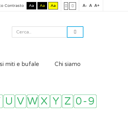
to Contrasto
Aa
Aa
Aa
A-
A
A+
si miti e bufale
Chi siamo