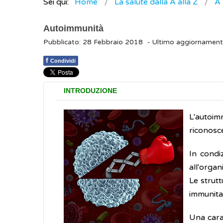
Sei qui:
Home
La salute dalla A alla Z
A
Autoimmunità
Pubblicato: 28 Febbraio 2018
- Ultimo aggiornamen
f
Condividi
INTRODUZIONE
L'autoim
riconosce
In condi
all'organ
Le strut
immunitar
Una carat