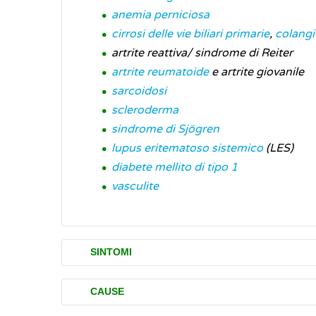
anemia perniciosa
cirrosi delle vie biliari primarie
,
colangi
artrite reattiva/ sindrome di Reiter
artrite reumatoide
e artrite giovanile
sarcoidosi
scleroderma
sindrome di Sjögren
lupus eritematoso sistemico
(LES)
diabete mellito di tipo 1
vasculite
SINTOMI
Ogni singola malattia autoimmune ha caratte
CAUSE
malessere generalizzato,
vertigini
, stanche