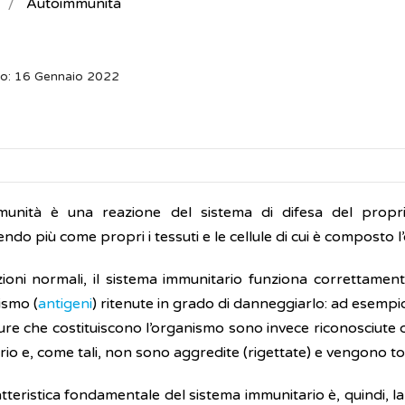
Autoimmunità
to: 16 Gennaio 2022
munità è una reazione del sistema di difesa del propr
ndo più come propri i tessuti e le cellule di cui è composto l
zioni normali, il sistema immunitario funziona correttamen
ismo (
antigeni
) ritenute in grado di danneggiarlo: ad esempi
ture che costituiscono l’organismo sono invece riconosciute
io e, come tali, non sono aggredite (rigettate) e vengono tol
teristica fondamentale del sistema immunitario è, quindi, la 