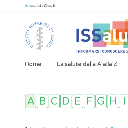
issalute@iss.it
Home
La salute dalla A alla Z