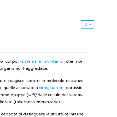
io corpo (
sistema immunitario
) che non
’organismo, li aggredisce.
te e reagisce contro le molecole estranee
o, quelle associate a
virus, batteri
, parassiti.
 come proprie (
self)
dalle cellule del sistema
lerate (tolleranza immunitaria).
capacità di distinguere le strutture interne