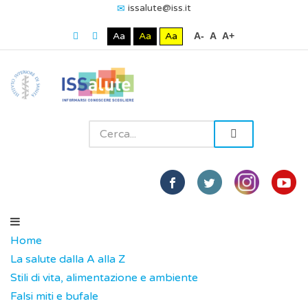
issalute@iss.it
Aa
Aa
Aa
A-
A
A+
Home
La salute dalla A alla Z
Stili di vita, alimentazione e ambiente
Falsi miti e bufale