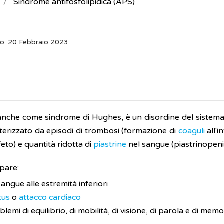
Sindrome antifosfolipidica (APS)
o: 20 Febbraio 2023
 anche come sindrome di Hughes, è un disordine del sistema 
terizzato da episodi di trombosi (formazione di
coaguli
all'i
feto) e quantità ridotta di
piastrine
nel sangue (piastrinopeni
pare:
 sangue alle estremità inferiori
tus
o
attacco cardiaco
emi di equilibrio, di mobilità, di visione, di parola e di memo