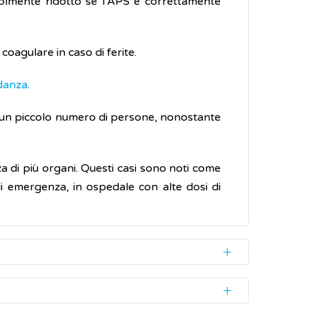
volmente ridotto se l'APS è correttamente
coagulare in caso di ferite.
danza
.
, un piccolo numero di persone, nonostante
a di più organi. Questi casi sono noti come
 emergenza, in ospedale con alte dosi di
uce
anticorpi
anomali che rendono il sangue
uentemente, verificarsi problemi di salute