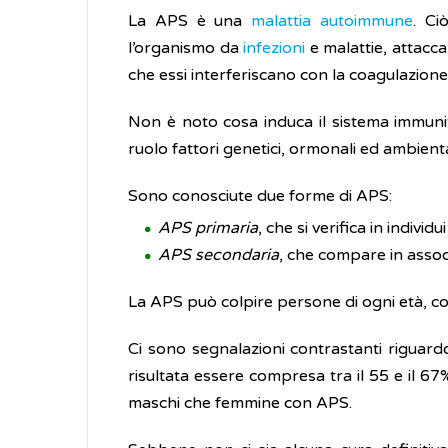
La APS è una
malattia autoimmune
. Ci
l’organismo da
infezioni
e malattie, attacca
che essi interferiscano con la coagulazion
Non è noto cosa induca il sistema immun
ruolo fattori genetici, ormonali ed ambienta
Sono conosciute due forme di APS:
APS primaria
, che si verifica in indivi
APS secondaria
, che compare in assoc
La APS può colpire persone di ogni età, com
Ci sono segnalazioni contrastanti riguard
risultata essere compresa tra il 55 e il 6
maschi che femmine con APS.