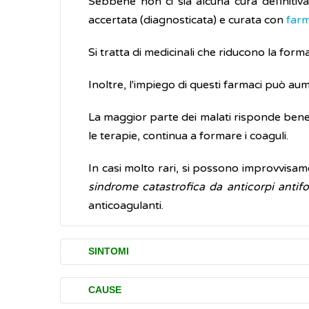
Sebbene non ci sia alcuna cura definitiv
accertata (diagnosticata) e curata con
farm
Si tratta di medicinali che riducono la form
Inoltre, l'impiego di questi farmaci può aum
La maggior parte dei malati risponde bene
le terapie, continua a formare i coaguli.
In casi molto rari, si possono improvvisam
sindrome catastrofica da anticorpi antifos
anticoagulanti.
SINTOMI
Nella sindrome antifosfolipidica (APS), il
CAUSE
più denso del normale aumentando la pr