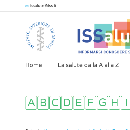
issalute@iss.it
Home
La salute dalla A alla Z