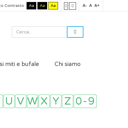
to Contrasto
Aa
Aa
Aa
A-
A
A+
si miti e bufale
Chi siamo