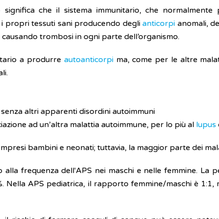
ò significa che il sistema immunitario, che normalmente
 i propri tessuti sani producendo degli
anticorpi
anomali, d
e causando trombosi in ogni parte dell’organismo.
itario a produrre
autoanticorpi
ma, come per le altre malat
li.
dui senza altri apparenti disordini autoimmuni
iazione ad un’altra malattia autoimmune, per lo più al
lupus
presi bambini e neonati; tuttavia, la maggior parte dei malat
o alla frequenza dell'APS nei maschi e nelle femmine. La pe
7%. Nella APS pediatrica, il rapporto femmine/maschi è 1:1,