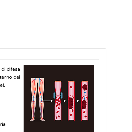
di difesa
nterno dei
a).
ria