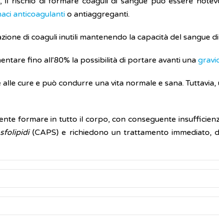
a, il rischio di formare coaguli di sangue può essere note
aci anticoagulanti
o antiaggreganti.
azione di coaguli inutili mantenendo la capacità del sangue di 
entare fino all'80% la possibilità di portare avanti una
gravi
 alle cure e può condurre una vita normale e sana. Tuttavia
ente formare in tutto il corpo, con conseguente insufficienz
folipidi
(CAPS) e richiedono un trattamento immediato, di
 sistema di difesa dell’organismo (sistema immunitario) prod
obabilità che possano formarsi
coaguli
di sangue e, conseg