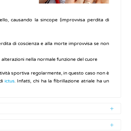
llo, causando la sincope (improvvisa perdita di
erdita di coscienza e alla morte improvvisa se non
e alterazioni nella normale funzione del cuore
ttività sportiva regolarmente, in questo caso non è
 di
ictus
. Infatti, chi ha la fibrillazione atriale ha un
mia occasionalmente, durante un esame di controllo,