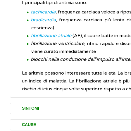
I principali tipi di aritmia sono:
tachicardia
,
frequenza cardiaca veloce a riposo
bradicardia
,
frequenza cardiaca più lenta de
coscienza)
fibrillazione atriale
(AF), il cuore batte in mo
fibrillazione ventricolare
, ritmo rapido e diso
viene curato immediatamente
blocchi nella conduzione dell'impulso all'int
Le aritmie possono interessare tutte le età. La br
un indice di malattia. La fibrillazione atriale è
rischio di ictus cinque volte superiore rispetto a 
SINTOMI
Le aritmie non sempre causano segni o precise mani
CAUSE