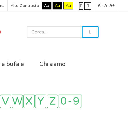
rna
Alto Contrasto
Aa
Aa
Aa
A-
A
A+
i e bufale
Chi siamo