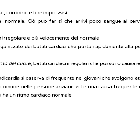
, con inizio e fine improvvisi
l normale. Ciò può far sì che arrivi poco sangue al cerve
do irregolare e più velocemente del normale
rganizzato dei battiti cardiaci che porta rapidamente alla p
erno del cuore
, battiti cardiaci irregolari che possono causar
adicardia si osserva di frequente nei giovani che svolgono a
 più comune nelle persone anziane ed è una causa frequente
chi ha un ritmo cardiaco normale.
festazioni cliniche. Infatti, il medico può scoprire l'arit