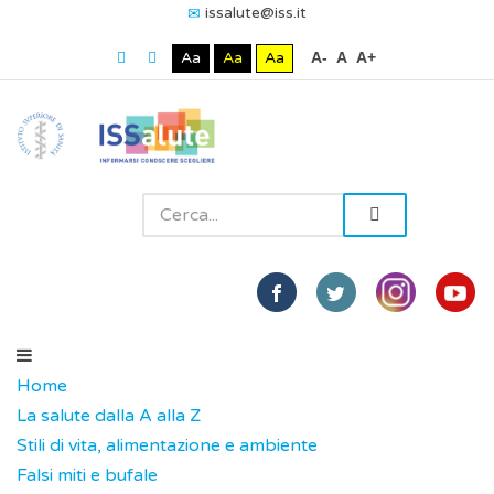
issalute@iss.it
Aa
Aa
Aa
A-
A
A+
Home
La salute dalla A alla Z
Stili di vita, alimentazione e ambiente
Falsi miti e bufale