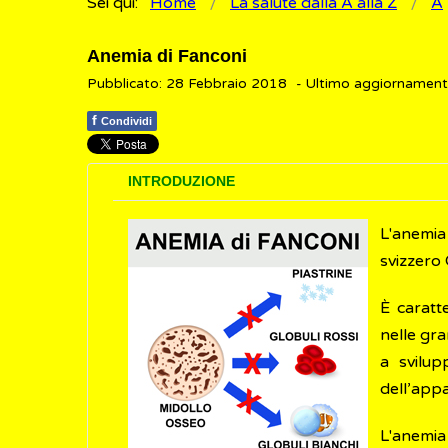
Sei qui:
Home
La salute dalla A alla Z
A
Anemia di Fanconi
Pubblicato: 28 Febbraio 2018
- Ultimo aggiornamen
f
Condividi
INTRODUZIONE
L'anemia
svizzero 
È caratt
nelle gra
a svilu
dell’appa
L'anemi