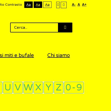
lto Contrasto
Aa
Aa
Aa
A-
A
A+
si miti e bufale
Chi siamo