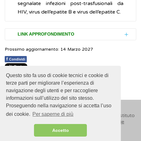
segnalate infezioni post-trasfusionali da
HIV, virus dell’epatite B e virus dell’epatite C.
LINK APPROFONDIMENTO
Prossimo aggiornamento: 14 Marzo 2027
Ministero della Salute. Decreto 2 novembre
2015.
Disposizioni relative ai requisiti di
f
Condividi
qualità e sicurezza del sangue e degli
Questo sito fa uso di cookie tecnici e cookie di
emocomponenti
1
1
1
1
1
Rating 1.69 (16 Votes)
terze parti per migliorare l’esperienza di
Centro Nazionale Sangue
navigazione degli utenti e per raccogliere
informazioni sull’utilizzo del sito stesso.
Proseguendo nella navigazione si accetta l’uso
dei cookie.
Per saperne di più
© 2018
ISSalute - Sito sviluppato e gestito dall’Istituto
Superiore di Sanità (ISS) -
Disclaimer
-
Cookie
Accetto
Sitemap