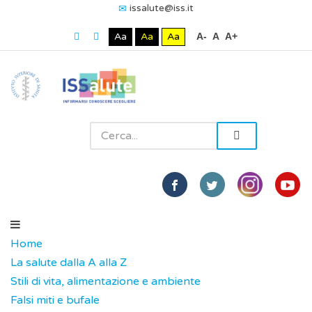
issalute@iss.it
Aa
Aa
Aa
A-
A
A+
Home
La salute dalla A alla Z
Stili di vita, alimentazione e ambiente
Falsi miti e bufale