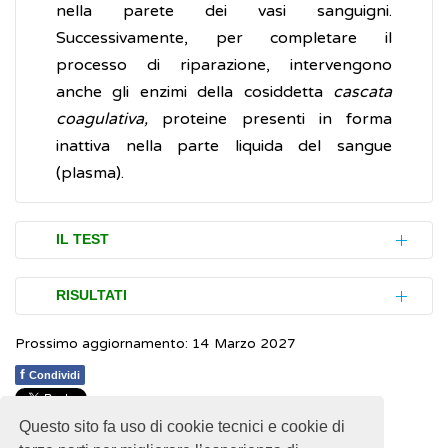
nella parete dei vasi sanguigni.
Successivamente, per completare il
processo di riparazione, intervengono
anche gli enzimi della cosiddetta
cascata
coagulativa,
proteine presenti in forma
inattiva nella parte liquida del sangue
(plasma).
IL TEST
La conta delle piastrine è eseguita mediate
RISULTATI
un esame, l’
emocromo
(abbreviazione
Prossimo aggiornamento: 14 Marzo 2027
comunemente usata per "esame
I difetti delle piastrine possono riguardare il
emocromocitometrico"). Si tratta di un’analisi
loro numero (difetti quantitativi) o la loro
f
Condividi
di laboratorio che consiste in un normale
funzionalità (difetti qualitativi).
prelievo di sangue da una vena del braccio. Il
Questo sito fa uso di cookie tecnici e cookie di
1
1
1
1
1
Rating 2.07 (14 Votes)