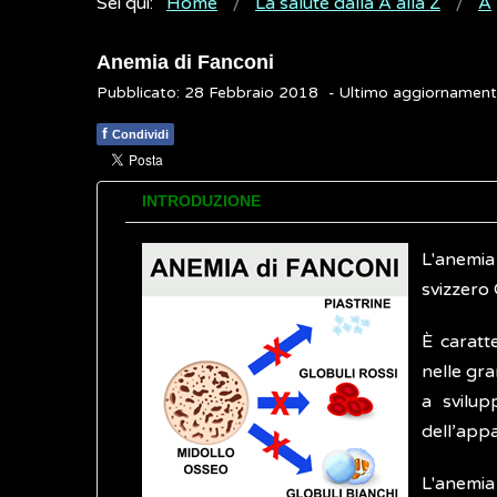
Sei qui:
Home
La salute dalla A alla Z
A
Anemia di Fanconi
Pubblicato: 28 Febbraio 2018
- Ultimo aggiornamen
f
Condividi
INTRODUZIONE
L'anemia
svizzero 
È caratt
nelle gra
a svilu
dell’appa
L'anemi