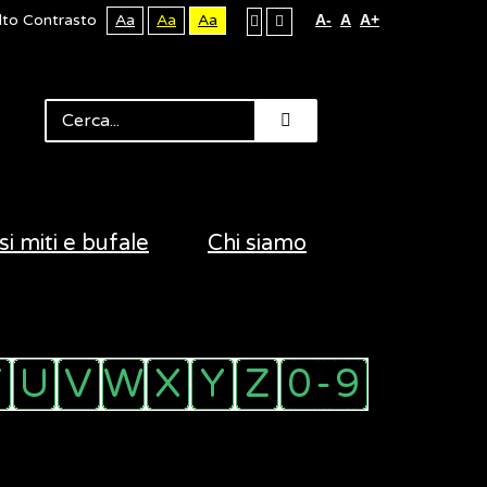
lto Contrasto
Aa
Aa
Aa
A-
A
A+
si miti e bufale
Chi siamo