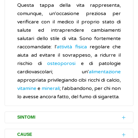
Questa tappa della vita rappresenta,
comunque, un'occasione preziosa per
verificare con il medico il proprio stato di
salute ed intraprendere cambiamenti
salutari dello stile di vita. Sono fortemente
raccomandate: l'
attività fisica
regolare che
aiuta ad evitare il sovrappeso, a ridurre il
rischio di
osteoporosi
e di patologie
cardiovascolari; un'
alimentazione
appropriata privilegiando cibi ricchi di calcio,
vitamine
e
minerali
; l'abbandono, per chi non
lo avesse ancora fatto, del fumo di sigaretta.
SINTOMI
Molte donne iniziano ad avvertire i disturbi
CAUSE