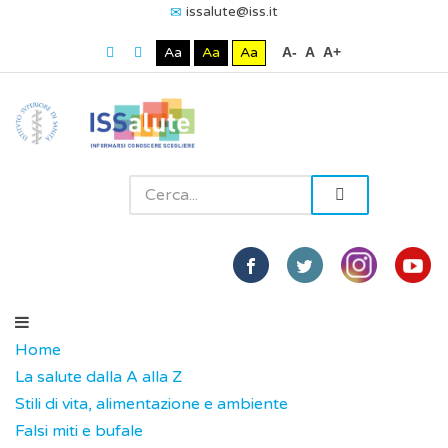
issalute@iss.it
Aa
Aa
Aa
A-
A
A+
Home
La salute dalla A alla Z
Stili di vita, alimentazione e ambiente
Falsi miti e bufale